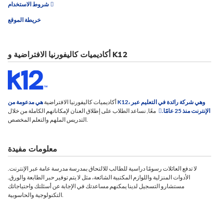
شروط الاستخدام
خريطة الموقع
أكاديميات كاليفورنيا الافتراضية و K12
أكاديميات كاليفورنيا الافتراضية
هي مدعومة من K12، وهي شركة رائدة في التعليم عبر
الإنترنت منذ 25 عامًا.
معًا, نساعد الطلاب على إطلاق العنان لإمكاناتهم الكاملة من خلال
التدريس الملهم والتعلم المخصص.
معلومات مفيدة
لا تدفع العائلات رسومًا دراسية للطالب للالتحاق بمدرسة مدرسة عامة عبر الإنترنت.
الأدوات المنزلية واللوازم المكتبية الشائعة، مثل لا يتم توفير حبر الطابعة والورق.
مستشارو التسجيل لدينا يمكنهم مساعدتك في الإجابة عن أسئلتك واحتياجاتك
التكنولوجية والحاسوبية.