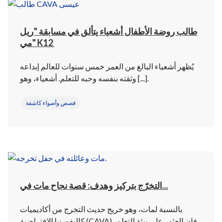
طالب روضة الأطفال أشعياء يتألق في مسابقة "ريل
مي" K12
يُظهر أشعياء البالغ من العمر خمس سنوات للعالم إبداعه
وثقته بنفسه وحبه للتعلم. أشعياء، وهو [...].
قصص وأضواء كاشفة
التخرّج بتركيز وهدف: قصة نجاح مات في...
بالنسبة لمات، وهو خريج حديث التخرج من أكاديميات
كاليفورنيا الافتراضية (CAVA)، فإن العثور على بيئة التعلم