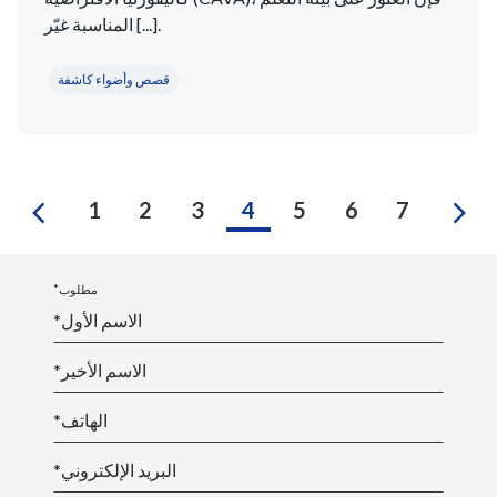
المناسبة غيّر [...].
قصص وأضواء كاشفة
الي
السابق
1
2
3
4
5
6
7
*مطلوب
*الاسم الأول
*الاسم الأخير
*الهاتف
*البريد الإلكتروني