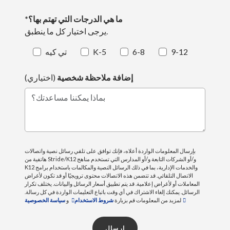
*ما هي الدرجات التي تهتم بها؟
يرجى اختيار كل ما ينطبق.
9-12
6-8
K-5
تي كيه
إضافة ملاحظة شخصية
(اختياري)
بماذا يمكننا مساعدتك؟
بإرسال المعلومات الواردة أعلاه، فإنك توافق على تلقي رسائل نصية واتصالات
هاتفية من Stride/K12 و/أو الشركات التابعة و/أو المدارس التي تستخدم مناهج
K12 والخدمات الإدارية، بما في ذلك الرسائل النصية والمكالمات باستخدام برامج
الاتصال التلقائي. قد تتضمن هذه الاتصالات محتوى ترويجيًا أو قد تكون لأغراض
المعاملات أو لأغراض إعلامية. قد يتم تطبيق أسعار الرسائل والبيانات. يختلف تكرار
الرسائل. يمكنك إلغاء الاشتراك في أي وقت باتباع التعليمات الواردة في كل رسالة.
لمزيد من المعلومات قم بزيارة
شروط الاستخدام
و
سياسة الخصوصية
إرسال