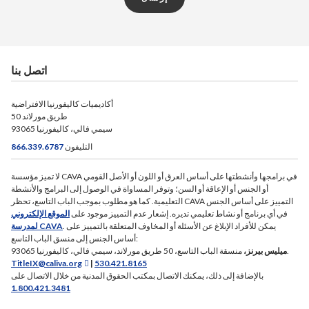
اتصل بنا
أكاديميات كاليفورنيا الافتراضية
50 طريق مورلاند
سيمي فالي، كاليفورنيا 93065
التليفون
866.339.6787
لا تميز مؤسسة CAVA في برامجها وأنشطتها على أساس العرق أو اللون أو الأصل القومي
أو الجنس أو الإعاقة أو السن؛ وتوفر المساواة في الوصول إلى البرامج والأنشطة
التعليمية. كما هو مطلوب بموجب الباب التاسع، تحظر CAVA التمييز على أساس الجنس
في أي برنامج أو نشاط تعليمي تديره. إشعار عدم التمييز موجود على
الموقع الإلكتروني
. يمكن للأفراد الإبلاغ عن الأسئلة أو المخاوف المتعلقة بالتمييز على
لمدرسة CAVA
أساس الجنس إلى منسق الباب التاسع:
منسقة الباب التاسع، 50 طريق مورلاند، سيمي فالي، كاليفورنيا 93065.
ميليس بيرنز،
TitleIX@caliva.org
|
530.421.8165
بالإضافة إلى ذلك، يمكنك الاتصال بمكتب الحقوق المدنية من خلال الاتصال على
1.800.421.3481