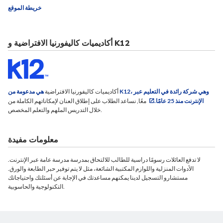
خريطة الموقع
أكاديميات كاليفورنيا الافتراضية و K12
أكاديميات كاليفورنيا الافتراضية
هي مدعومة من K12، وهي شركة رائدة في التعليم عبر
الإنترنت منذ 25 عامًا.
معًا, نساعد الطلاب على إطلاق العنان لإمكاناتهم الكاملة من
خلال التدريس الملهم والتعلم المخصص.
معلومات مفيدة
لا تدفع العائلات رسومًا دراسية للطالب للالتحاق بمدرسة مدرسة عامة عبر الإنترنت.
الأدوات المنزلية واللوازم المكتبية الشائعة، مثل لا يتم توفير حبر الطابعة والورق.
مستشارو التسجيل لدينا يمكنهم مساعدتك في الإجابة عن أسئلتك واحتياجاتك
التكنولوجية والحاسوبية.