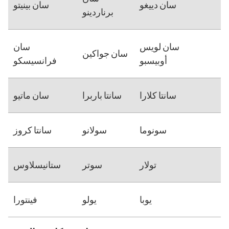
سان دييغو
سان بينيتو
برناردينو
سان لويس
سان
سان جواكين
أوبيسبو
فرانسيسكو
سانتا كلارا
سانتا باربرا
سان ماتيو
سونوما
سولانو
سانتا كروز
تولار
سوتر
ستانيسلاوس
يوبا
يولو
فينتورا