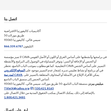
اتصل بنا
أكاديميات كاليفورنيا الافتراضية
50 طريق مورلاند
سيمي فالي، كاليفورنيا 93065
التليفون
866.339.6787
لا تميز مؤسسة CAVA في برامجها وأنشطتها على أساس العرق أو اللون أو الأصل القومي
أو الجنس أو الإعاقة أو السن؛ وتوفر المساواة في الوصول إلى البرامج والأنشطة
التعليمية. كما هو مطلوب بموجب الباب التاسع، تحظر CAVA التمييز على أساس الجنس
في أي برنامج أو نشاط تعليمي تديره. إشعار عدم التمييز موجود على
الموقع الإلكتروني
. يمكن للأفراد الإبلاغ عن الأسئلة أو المخاوف المتعلقة بالتمييز على
لمدرسة CAVA
أساس الجنس إلى منسق الباب التاسع:
منسقة الباب التاسع، 50 طريق مورلاند، سيمي فالي، كاليفورنيا 93065.
ميليس بيرنز،
TitleIX@caliva.org
|
530.421.8165
بالإضافة إلى ذلك، يمكنك الاتصال بمكتب الحقوق المدنية من خلال الاتصال على
1.800.421.3481
ابق على اتصال