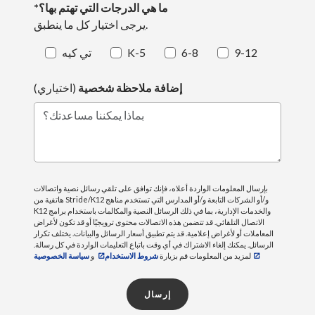
*ما هي الدرجات التي تهتم بها؟
يرجى اختيار كل ما ينطبق.
9-12
6-8
K-5
تي كيه
إضافة ملاحظة شخصية
(اختياري)
بماذا يمكننا مساعدتك؟
بإرسال المعلومات الواردة أعلاه، فإنك توافق على تلقي رسائل نصية واتصالات
هاتفية من Stride/K12 و/أو الشركات التابعة و/أو المدارس التي تستخدم مناهج
K12 والخدمات الإدارية، بما في ذلك الرسائل النصية والمكالمات باستخدام برامج
الاتصال التلقائي. قد تتضمن هذه الاتصالات محتوى ترويجيًا أو قد تكون لأغراض
المعاملات أو لأغراض إعلامية. قد يتم تطبيق أسعار الرسائل والبيانات. يختلف تكرار
الرسائل. يمكنك إلغاء الاشتراك في أي وقت باتباع التعليمات الواردة في كل رسالة.
لمزيد من المعلومات قم بزيارة
شروط الاستخدام
و
سياسة الخصوصية
إرسال