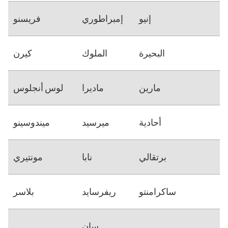
إنيو
إمبراطوري
فريسنو
البحيرة
الملوك
كيرن
مارين
ماديرا
لوس أنجلوس
أحادية
ميرسيد
ميندوسينو
برتقالي
نابا
مونتيري
ساكرامنتو
ريفرسايد
بلاسر
سان