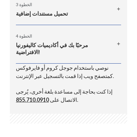
الخطوة 3
في K12، انقر على خيار إضافة طالب جديد أو
سجّل الآن
تحميل مستندات إضافية
متابعة طلبك. ما عليك سوى ملء الحقول
بمعلومات طفلك، واختيار CAVA، والضغط على
في هذه الخطوة، ستقدم في هذه الخطوة
إرسال.
الخطوة 4
معلومات أكثر تفصيلاً عن طفلك وتحميل
مرحبًا بك في أكاديميات كاليفورنيا
مستندات إضافية، مثل إثبات الإقامة وشهادة
الافتراضية!
الميلاد. للحصول على قائمة بالمستندات المحددة
التي ستكون مطلوبة، اتصل بمستشاري التسجيل
بعد إكمال عملية التسجيل بنجاح، ستتم الموافقة
نوصي باستخدام جوجل كروم أو فايرفوكس
.
لدينا على
866.339.6787
على طالبك. يرجى التحقق من بريدك الإلكتروني
كمتصفح ويب إذا قمت بالتسجيل عبر الإنترنت.
للحصول على معلومات مهمة تتعلق بحالة
إذا كنت بحاجة إلى مساعدة بلغة أخرى، يُرجى
الطالب وكيفية الوصول إلى منصة المدرسة عبر
.
الاتصال على
855.710.0910
الإنترنت.