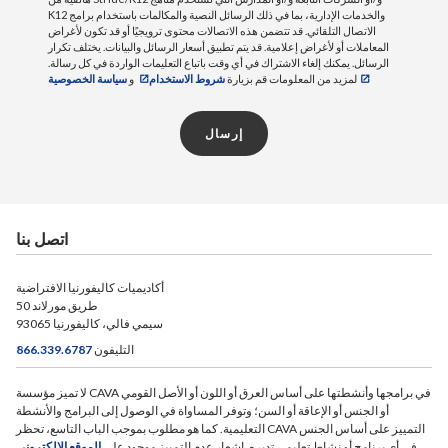
K12 والخدمات الإدارية، بما في ذلك الرسائل النصية والمكالمات باستخدام برامج
الاتصال التلقائي. قد تتضمن هذه الاتصالات محتوى ترويجيًا أو قد تكون لأغراض
المعاملات أو لأغراض إعلامية. قد يتم تطبيق أسعار الرسائل والبيانات. يختلف تكرار
الرسائل. يمكنك إلغاء الاشتراك في أي وقت باتباع التعليمات الواردة في كل رسالة.
لمزيد من المعلومات قم بزيارة
شروط الاستخدام
و
سياسة الخصوصية
إرسال
اتصل بنا
أكاديميات كاليفورنيا الافتراضية
50 طريق مورلاند
سيمي فالي، كاليفورنيا 93065
التليفون
866.339.6787
لا تميز مؤسسة CAVA في برامجها وأنشطتها على أساس العرق أو اللون أو الأصل القومي
أو الجنس أو الإعاقة أو السن؛ وتوفر المساواة في الوصول إلى البرامج والأنشطة
التعليمية. كما هو مطلوب بموجب الباب التاسع، تحظر CAVA التمييز على أساس الجنس
في أي برنامج أو نشاط تعليمي تديره. إشعار عدم التمييز موجود على
الموقع الإلكتروني