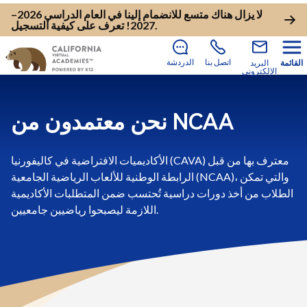
لا يزال هناك متسع للانضمام إلينا في العام الدراسي 2026–
.
2027!
تعرف على كيفية التسجيل
اتصل بنا
الدردشة
القائمة
البريد
الإلكتروني
نحن معتمدون من NCAA
الأكاديميات الافتراضية في كاليفورنيا (CAVA) معترف بها من قبل
الرابطة الوطنية للألعاب الرياضية الجامعية (NCAA)، والتي تمكن
الطلاب من أخذ دورات دراسية تُحتسب ضمن المتطلبات الأكاديمية
اللازمة ليصبحوا رياضيين جامعيين.