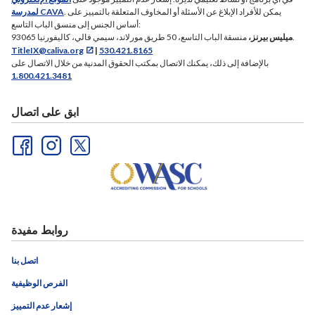
. يمكن للأفراد الإبلاغ عن الأسئلة أو المخاوف المتعلقة بالتمييز على
لمدرسة CAVA
أساس الجنس إلى منسق الباب التاسع:
منسقة الباب التاسع، 50 طريق مورلاند، سيمي فالي، كاليفورنيا 93065.
ميليس بيرنز،
TitleIX@caliva.org
|
530.421.8165
بالإضافة إلى ذلك، يمكنك الاتصال بمكتب الحقوق المدنية من خلال الاتصال على
1.800.421.3481
ابق على اتصال
روابط مفيدة
اتصل بنا
الفرص الوظيفية
إشعار عدم التمييز