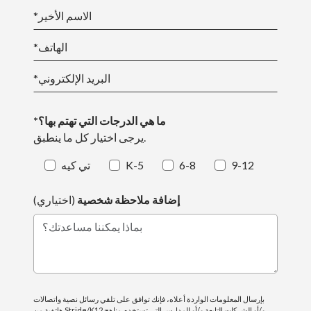
*الاسم الأخير
*الهاتف
*البريد الإلكتروني
*ما هي الدرجات التي تهتم بها؟
يرجى اختيار كل ما ينطبق.
9-12
6-8
K-5
تي كيه
إضافة ملاحظة شخصية
(اختياري)
بماذا يمكننا مساعدتك؟
بإرسال المعلومات الواردة أعلاه، فإنك توافق على تلقي رسائل نصية واتصالات
هاتفية من Stride/K12 و/أو الشركات التابعة و/أو المدارس التي تستخدم مناهج