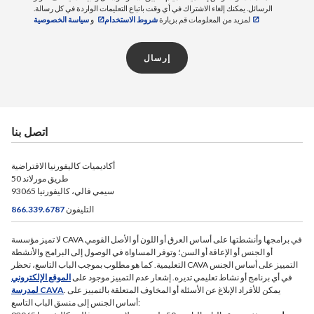
أدائهم في الواجبات التي يقدرها المعلم داخل كل مقرر
الرسائل. يمكنك إلغاء الاشتراك في أي وقت باتباع التعليمات الواردة في كل رسالة.
لمزيد من المعلومات قم بزيارة
شروط الاستخدام
و
سياسة الخصوصية
دراسي. تشمل الأنشطة التي يقدرها المعلم ما يلي:
إرسال
دروس تدريبية
استكشافات الويب
المختبرات
إدخالات اليوميات
اتصل بنا
مناقشات الفصل
مسابقات
أكاديميات كاليفورنيا الافتراضية
الاختبارات
50 طريق مورلاند
سيمي فالي، كاليفورنيا 93065
المشاركة
التليفون
866.339.6787
لا تميز مؤسسة CAVA في برامجها وأنشطتها على أساس العرق أو اللون أو الأصل القومي
أو الجنس أو الإعاقة أو السن؛ وتوفر المساواة في الوصول إلى البرامج والأنشطة
التعليمية. كما هو مطلوب بموجب الباب التاسع، تحظر CAVA التمييز على أساس الجنس
في أي برنامج أو نشاط تعليمي تديره. إشعار عدم التمييز موجود على
الموقع الإلكتروني
. يمكن للأفراد الإبلاغ عن الأسئلة أو المخاوف المتعلقة بالتمييز على
لمدرسة CAVA
أساس الجنس إلى منسق الباب التاسع: