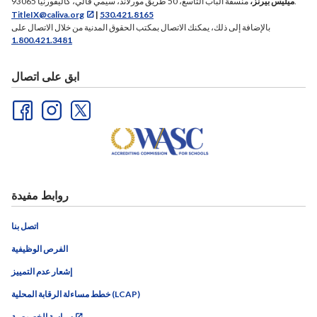
منسقة الباب التاسع، 50 طريق مورلاند، سيمي فالي، كاليفورنيا 93065.
ميليس بيرنز،
TitleIX@caliva.org
|
530.421.8165
بالإضافة إلى ذلك، يمكنك الاتصال بمكتب الحقوق المدنية من خلال الاتصال على
1.800.421.3481
ابق على اتصال
روابط مفيدة
اتصل بنا
الفرص الوظيفية
إشعار عدم التمييز
خطط مساءلة الرقابة المحلية (LCAP)
سياسة الخصوصية