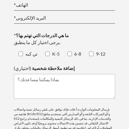
الدروس المخصصة التي تم وضع علامة "تم إتقانها/إكمالها"
*الهاتف
عليها تتجاوز التوقعات، أو تفي بالتوقعات، أو تقل عن
التوقعات بناءً على الدروس والأنشطة المخصصة في خطة
*البريد الإلكتروني
التعلم الفردية (ILP) الفصلية للطالب. لكي يتم إتقان الدرس،
يجب على الطلاب إكمال جميع المواد داخل الدرس بدقة تبلغ
*ما هي الدرجات التي تهتم بها؟
80٪ أو أعلى.
يرجى اختيار كل ما ينطبق.
يحصل الطلاب في المرحلة الإعدادية (الصفوف 6-8) على
9-12
6-8
K-5
تي كيه
درجات حرفية في الرياضيات واللغة الإنجليزية/فنون اللغة
والتاريخ والعلوم. وتختلف معايير هذه الدرجات باختلاف
إضافة ملاحظة شخصية
(اختياري)
المادة وتشمل بشكل أساسي إكمال وتقديم الدروس
المخصصة بحلول الموعد المحدد وإكمال التقييمات
بماذا يمكننا مساعدتك؟
المخصصة. أما بالنسبة للتربية البدنية والموسيقى والفنون،
فيتم تقييمها بدرجات "تتجاوز التوقعات" أو "تلبي التوقعات"
أو "أقل من التوقعات"، وفقًا لإكمال الدروس المخصصة.
ويتم تسليم بطاقات التقييم في نهاية كل فصل دراسي.
بإرسال المعلومات الواردة أعلاه، فإنك توافق على تلقي رسائل نصية واتصالات
هاتفية من Stride/K12 و/أو الشركات التابعة و/أو المدارس التي تستخدم مناهج
K12 والخدمات الإدارية، بما في ذلك الرسائل النصية والمكالمات باستخدام برامج
الاتصال التلقائي. قد تتضمن هذه الاتصالات محتوى ترويجيًا أو قد تكون لأغراض
بالنسبة لطلاب المرحلة الثانوية، يتم تحديد الدرجات بناءً على
المعاملات أو لأغراض إعلامية. قد يتم تطبيق أسعار الرسائل والبيانات. يختلف تكرار