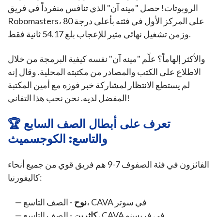
الروبوتات! حصل "مينه آن" الذي تنافس منفرداً في فريق
Robomasters، على المركز الأول في فئته بأعلى درجة 80
وزمن تشغيل نهائي مثير للإعجاب بلغ 54.17 ثانية فقط.
والأكثر إلهاماً؟ علّم "مينه آن" نفسه كيفية البرمجة من خلال
الاطلاع على الكتب والمصادر من مكتبته المحلية. وقال إنه
لم يستطع الانتظار لمشاركة خبر فوزه مع أمين المكتبة
المفضل لديه. نحن نحب هذا التفاني!
🏆 تعرف على أبطال الصف السابع
والتاسع: الكوجسميث
الفائزون في فئة الصفوف 7-9 هم فريق قوي من جميع أنحاء
كاليفورنيا:
- الصف التاسع، CAVA في سوتر
نوح
- الصف التاسع، CAVA في فريسنو
كاثرين