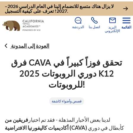
لا يزال هناك متسع للانضمام إلينا في العام الدراسي 2026–
.
2027!
تعرف على كيفية التسجيل
اتصل بنا
الدردشة
القائمة
البريد
الإلكتروني
العودة إلى المدونة
فرق CAVA تحقق فوزاً كبيراً في
دوري الروبوتات 2025 K12
للروبوتات!
قصص وأضواء كاشفة
لدينا بعض الأخبار المذهلة - فقد تم اختيار
فريقين من
كأبطال في دوري
أكاديميات كاليفورنيا الافتراضية (CAVA)