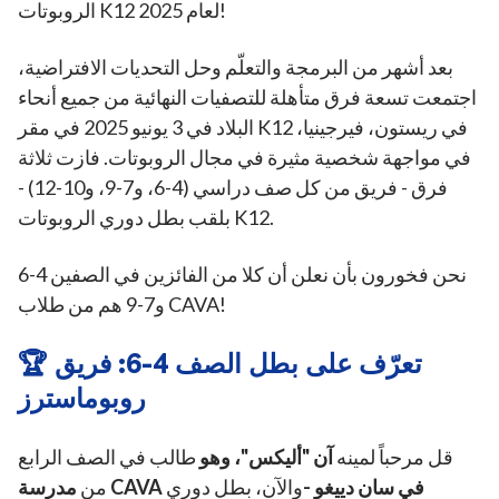
الروبوتات K12 لعام 2025!
بعد أشهر من البرمجة والتعلّم وحل التحديات الافتراضية،
اجتمعت تسعة فرق متأهلة للتصفيات النهائية من جميع أنحاء
البلاد في 3 يونيو 2025 في مقر K12 في ريستون، فيرجينيا،
في مواجهة شخصية مثيرة في مجال الروبوتات. فازت ثلاثة
فرق - فريق من كل صف دراسي (4-6، و7-9، و10-12) -
بلقب بطل دوري الروبوتات K12.
نحن فخورون بأن نعلن أن كلا من الفائزين في الصفين 4-6
و7-9 هم من طلاب CAVA!
🏆 تعرّف على بطل الصف 4-6: فريق
روبوماسترز
قل مرحباً لمينه
آن "أليكس"، وهو
طالب في الصف الرابع
مدرسة CAVA في سان دييغو -
والآن، بطل دوري
من