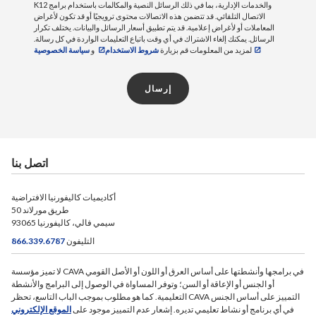
K12 والخدمات الإدارية، بما في ذلك الرسائل النصية والمكالمات باستخدام برامج
الاتصال التلقائي. قد تتضمن هذه الاتصالات محتوى ترويجيًا أو قد تكون لأغراض
المعاملات أو لأغراض إعلامية. قد يتم تطبيق أسعار الرسائل والبيانات. يختلف تكرار
الرسائل. يمكنك إلغاء الاشتراك في أي وقت باتباع التعليمات الواردة في كل رسالة.
لمزيد من المعلومات قم بزيارة
شروط الاستخدام
و
سياسة الخصوصية
إرسال
اتصل بنا
أكاديميات كاليفورنيا الافتراضية
50 طريق مورلاند
سيمي فالي، كاليفورنيا 93065
التليفون
866.339.6787
لا تميز مؤسسة CAVA في برامجها وأنشطتها على أساس العرق أو اللون أو الأصل القومي
أو الجنس أو الإعاقة أو السن؛ وتوفر المساواة في الوصول إلى البرامج والأنشطة
التعليمية. كما هو مطلوب بموجب الباب التاسع، تحظر CAVA التمييز على أساس الجنس
في أي برنامج أو نشاط تعليمي تديره. إشعار عدم التمييز موجود على
الموقع الإلكتروني