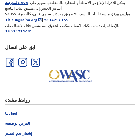
. يمكن للأفراد الإبلاغ عن الأسئلة أو المخاوف المتعلقة بالتمييز على
لمدرسة CAVA
أساس الجنس إلى منسق الباب التاسع:
منسقة الباب التاسع، 50 طريق مورلاند، سيمي فالي، كاليفورنيا 93065.
ميليس بيرنز،
TitleIX@caliva.org
|
530.421.8165
بالإضافة إلى ذلك، يمكنك الاتصال بمكتب الحقوق المدنية من خلال الاتصال على
1.800.421.3481
ابق على اتصال
روابط مفيدة
اتصل بنا
الفرص الوظيفية
إشعار عدم التمييز