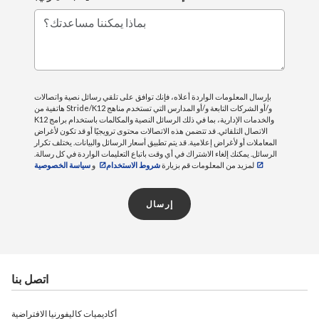
بماذا يمكننا مساعدتك؟
بإرسال المعلومات الواردة أعلاه، فإنك توافق على تلقي رسائل نصية واتصالات
هاتفية من Stride/K12 و/أو الشركات التابعة و/أو المدارس التي تستخدم مناهج
K12 والخدمات الإدارية، بما في ذلك الرسائل النصية والمكالمات باستخدام برامج
الاتصال التلقائي. قد تتضمن هذه الاتصالات محتوى ترويجيًا أو قد تكون لأغراض
المعاملات أو لأغراض إعلامية. قد يتم تطبيق أسعار الرسائل والبيانات. يختلف تكرار
الرسائل. يمكنك إلغاء الاشتراك في أي وقت باتباع التعليمات الواردة في كل رسالة.
لمزيد من المعلومات قم بزيارة
شروط الاستخدام
و
سياسة الخصوصية
إرسال
اتصل بنا
أكاديميات كاليفورنيا الافتراضية