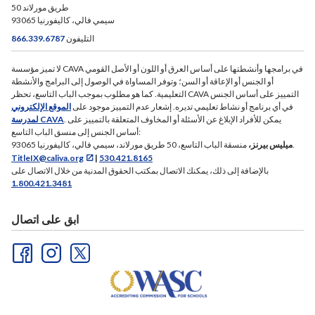
50 طريق مورلاند
سيمي فالي، كاليفورنيا 93065
التليفون
866.339.6787
لا تميز مؤسسة CAVA في برامجها وأنشطتها على أساس العرق أو اللون أو الأصل القومي
أو الجنس أو الإعاقة أو السن؛ وتوفر المساواة في الوصول إلى البرامج والأنشطة
التعليمية. كما هو مطلوب بموجب الباب التاسع، تحظر CAVA التمييز على أساس الجنس
في أي برنامج أو نشاط تعليمي تديره. إشعار عدم التمييز موجود على
الموقع الإلكتروني
. يمكن للأفراد الإبلاغ عن الأسئلة أو المخاوف المتعلقة بالتمييز على
لمدرسة CAVA
أساس الجنس إلى منسق الباب التاسع:
منسقة الباب التاسع، 50 طريق مورلاند، سيمي فالي، كاليفورنيا 93065.
ميليس بيرنز،
TitleIX@caliva.org
|
530.421.8165
بالإضافة إلى ذلك، يمكنك الاتصال بمكتب الحقوق المدنية من خلال الاتصال على
1.800.421.3481
ابق على اتصال