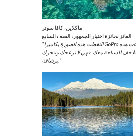
ماكلاين، كافا سوتر
الفائز بجائزة اختيار الجمهور، الصف السابع
"التقطت هذه الصورة بكاميرا GoPro أثناء الغطس في وايليا، هاواي في ماوي. كنت أغطس على مسافة ليست بعيدة جداً عن الشاطئ، وجاءت هذه
لسلاحف للسباحة معك. فهي لا تزعجك وتتحرك
برشاقة."