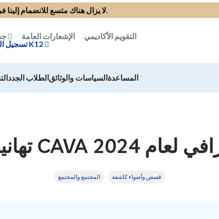
.
لا يزال هناك متسع للانضمام إلينا في العام
التقويم الأكاديمي
الإشعارات العامة
جد
تسجيل الدخول إلى مدرسة K12
المساعدة
السياسات والوثائق
الطلاب الجدد
الت
قصص وأضواء كاشفة
المجتمع والمجتمع