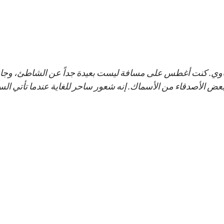
عض الأصدقاء من الأسماك. إنه شعور ساحر للغاية عندما تأتي ا