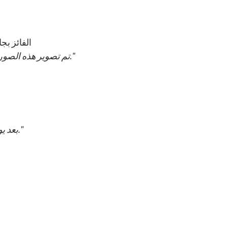
الفائز بج
تم تصوير هذه الصورة في حديقة الحيوانات البرية في سان دييغو."
بعد يوم ممطر، وجدت هذا الحلزون الصغير الرائع."