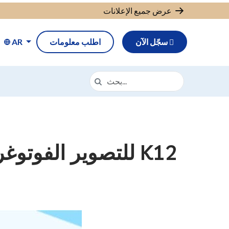
عرض جميع الإعلانات
سجّل الآن
اطلب معلومات
AR
البحث في https://cava.k12.com/
بحث
تهانينا للفائزين في مسابقة CAVA للتصوير الفوتوغرافي لعام 2024 K12